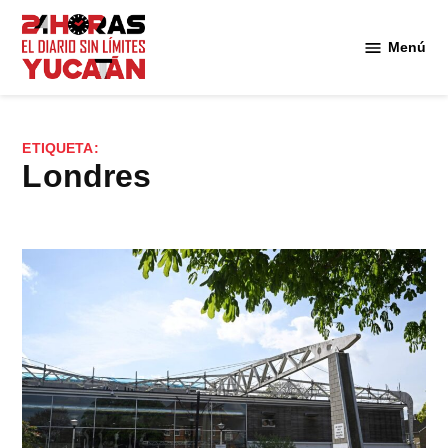
Saltar
al
Menú
Diario
contenido
24
Horas
Yucatán
ETIQUETA:
Londres