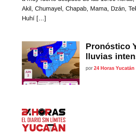
Akil, Chumayel, Chapab, Mama, Dzán, Te
Huhí […]
Pronóstico 
lluvias inte
por
24 Horas Yucatán