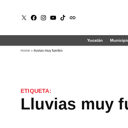
Saltar
al
X
Faceboook
Instagram
Youtube
Tiktok
issuu
contenido
Yucatán
Municipi
Home
»
lluvias muy fuertes
ETIQUETA:
lluvias muy f