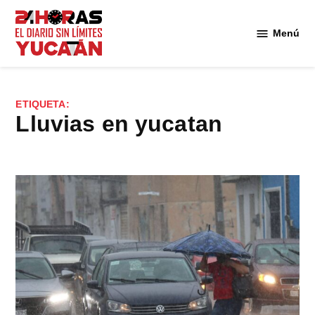
Saltar
al
Menú
Diario
contenido
24
Horas
Yucatán
ETIQUETA:
lluvias en yucatan