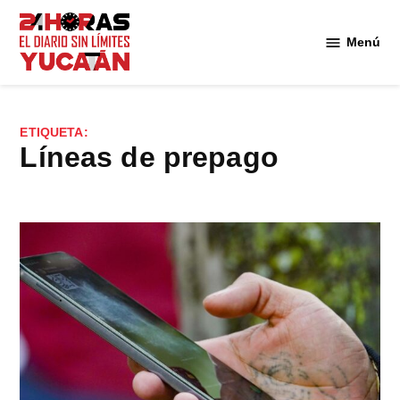
Saltar
al
Menú
Diario
contenido
24
Horas
Yucatán
ETIQUETA:
líneas de prepago