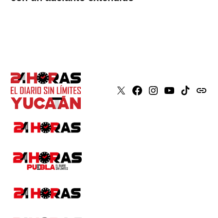
X
Faceboook
Instagram
Youtube
Tiktok
issuu