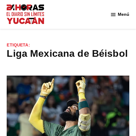
Saltar
al
Menú
Diario
contenido
24
Horas
Yucatán
ETIQUETA:
Liga Mexicana de Béisbol