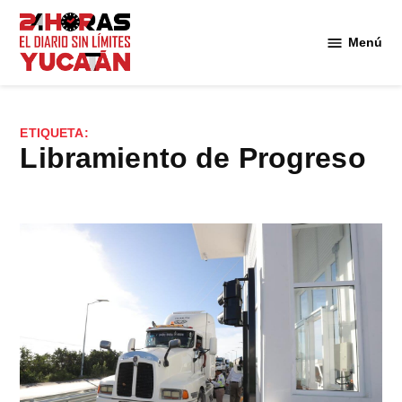
Saltar
al
Menú
Diario
contenido
24
Horas
Yucatán
ETIQUETA:
libramiento de Progreso