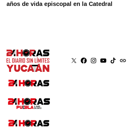
años de vida episcopal en la Catedral
X
Faceboook
Instagram
Youtube
Tiktok
issuu