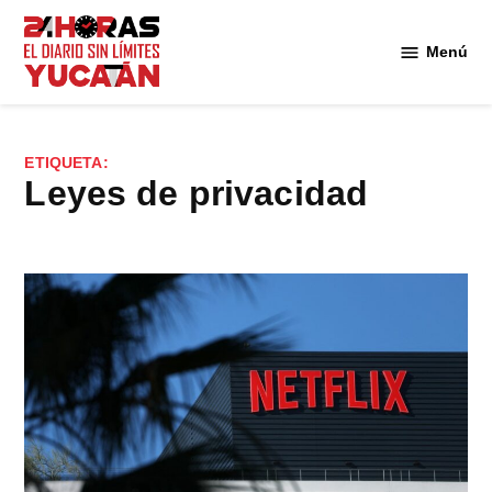
Saltar
al
Menú
Diario
contenido
24
Horas
Yucatán
ETIQUETA:
leyes de privacidad