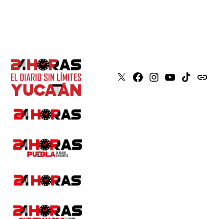
X
Faceboook
Instagram
Youtube
Tiktok
issuu