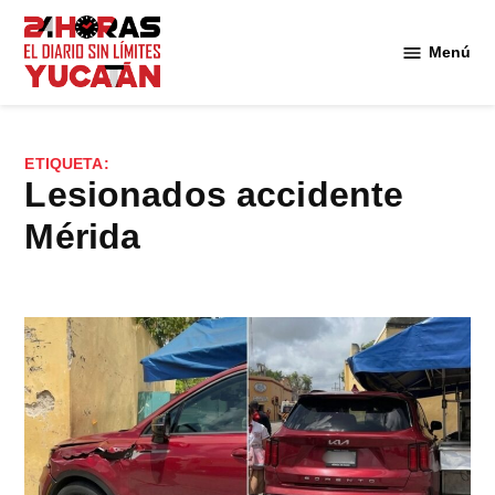
Saltar
al
Menú
Diario
contenido
24
Horas
Yucatán
ETIQUETA:
lesionados accidente
Mérida