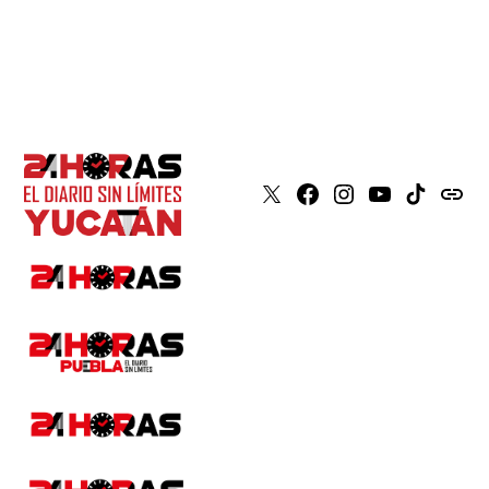
X
Faceboook
Instagram
Youtube
Tiktok
issuu