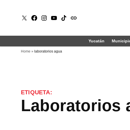
Saltar
al
X
Faceboook
Instagram
Youtube
Tiktok
issuu
contenido
Yucatán
Municipi
Home
»
laboratorios agua
ETIQUETA:
laboratorios