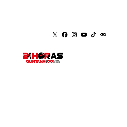
X
Faceboook
Instagram
Youtube
Tiktok
issuu