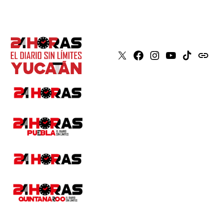
X
Faceboook
Instagram
Youtube
Tiktok
issuu