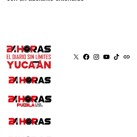
X
Faceboook
Instagram
Youtube
Tiktok
issuu