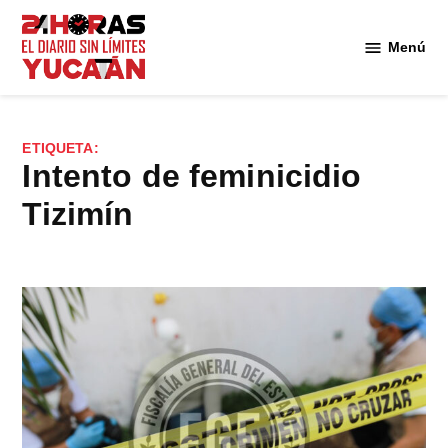
Saltar
al
Menú
Diario
contenido
24
Horas
Yucatán
ETIQUETA:
intento de feminicidio
Tizimín