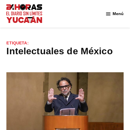
Saltar
al
Menú
Diario
contenido
24
Horas
Yucatán
ETIQUETA:
intelectuales de México