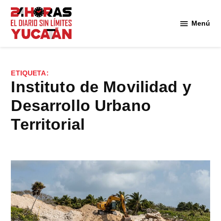
Saltar
al
Menú
Diario
contenido
24
Horas
Yucatán
ETIQUETA:
Instituto de Movilidad y
Desarrollo Urbano
Territorial