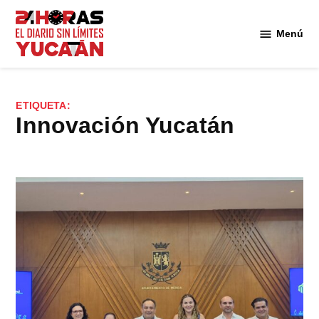
Saltar
al
Menú
Diario
contenido
24
Horas
Yucatán
ETIQUETA:
innovación Yucatán