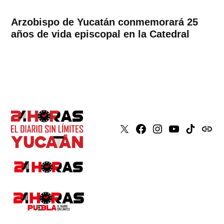
Arzobispo de Yucatán conmemorará 25
años de vida episcopal en la Catedral
X
Faceboook
Instagram
Youtube
Tiktok
issuu