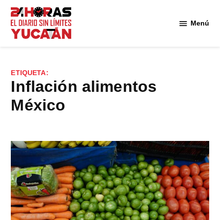
Saltar
al
Menú
Diario
contenido
24
Horas
Yucatán
ETIQUETA:
inflación alimentos
México