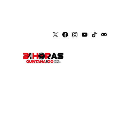
X
Faceboook
Instagram
Youtube
Tiktok
issuu