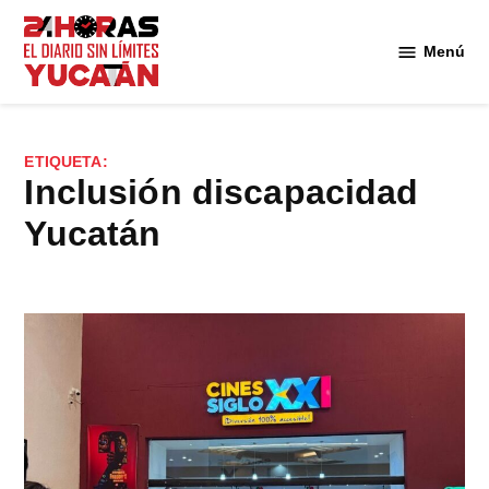
Saltar
al
Menú
Diario
contenido
24
Horas
Yucatán
ETIQUETA:
inclusión discapacidad
Yucatán