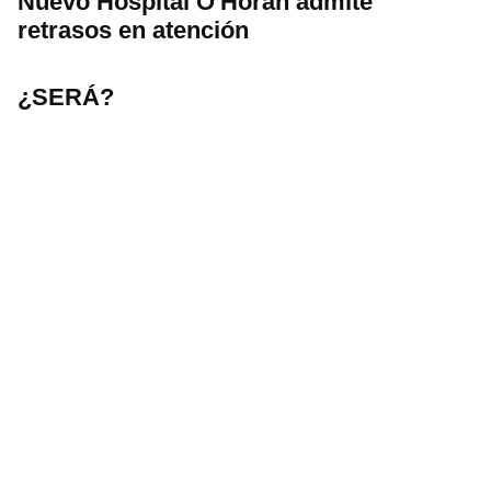
Nuevo Hospital O'Horán admite
retrasos en atención
¿SERÁ?