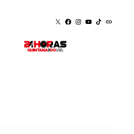
X
Faceboook
Instagram
Youtube
Tiktok
issuu