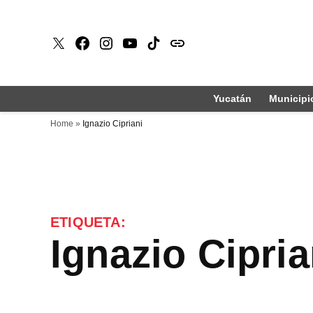
Saltar
al
X
Faceboook
Instagram
Youtube
Tiktok
issuu
contenido
Yucatán
Municipi
Home
»
Ignazio Cipriani
ETIQUETA:
Ignazio Cipria