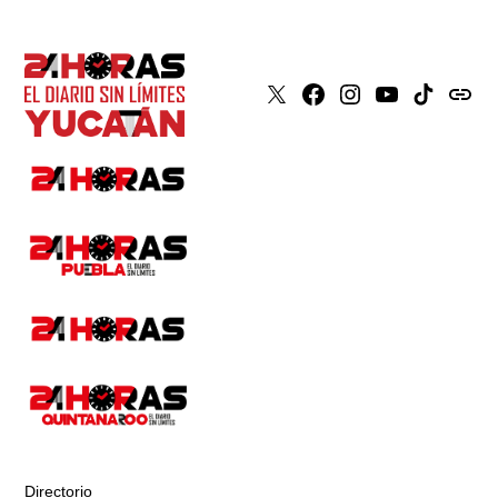
X
Faceboook
Instagram
Youtube
Tiktok
issuu
Directorio