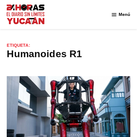
Saltar
al
Menú
Diario
contenido
24
Horas
Yucatán
ETIQUETA:
humanoides R1