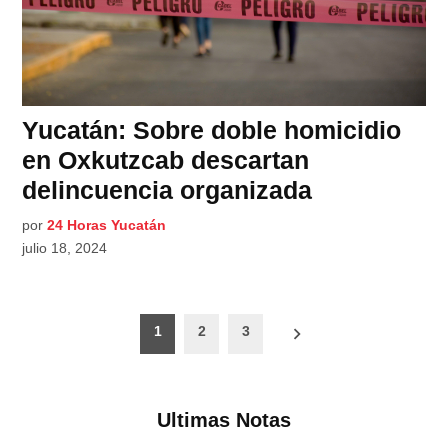
Yucatán: Sobre doble homicidio
en Oxkutzcab descartan
delincuencia organizada
por
24 Horas Yucatán
julio 18, 2024
Paginación
1
2
3
de
entradas
Ultimas Notas