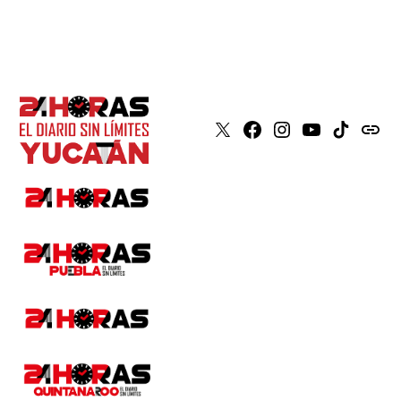
X
Faceboook
Instagram
Youtube
Tiktok
issuu