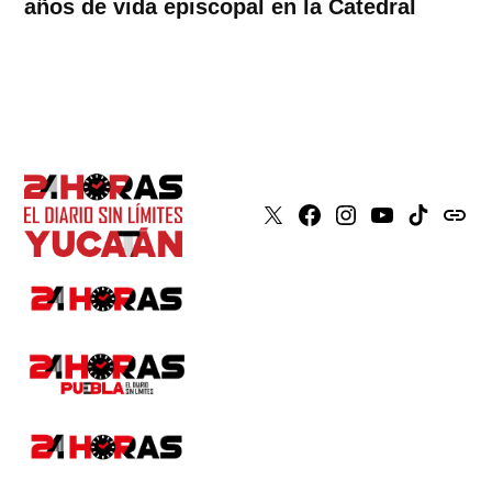
años de vida episcopal en la Catedral
X
Faceboook
Instagram
Youtube
Tiktok
issuu