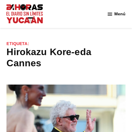
Saltar
al
Menú
Diario
contenido
24
Horas
Yucatán
ETIQUETA:
Hirokazu Kore-eda
Cannes