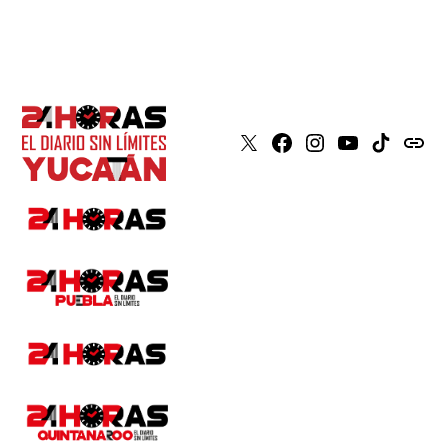
X
Faceboook
Instagram
Youtube
Tiktok
issuu