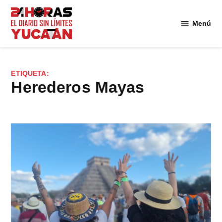
Saltar
al
Menú
Diario
contenido
24
Horas
Yucatán
ETIQUETA:
Herederos Mayas