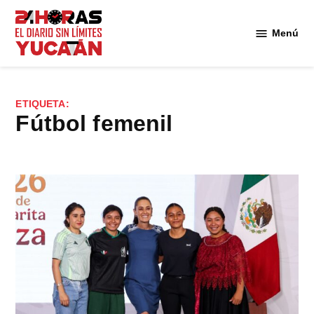
Saltar
al
Menú
Diario
contenido
24
Horas
Yucatán
ETIQUETA:
fútbol femenil