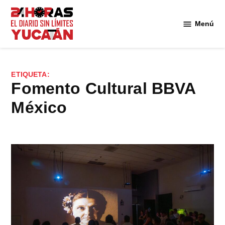
Saltar
al
Menú
Diario
contenido
24
Horas
Yucatán
ETIQUETA:
Fomento Cultural BBVA
México