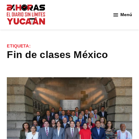
Saltar
al
Menú
Diario
contenido
24
Horas
Yucatán
ETIQUETA:
fin de clases México