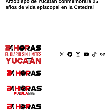
Arzobispo de Yucatán conmemorará 25
años de vida episcopal en la Catedral
X
Faceboook
Instagram
Youtube
Tiktok
issuu