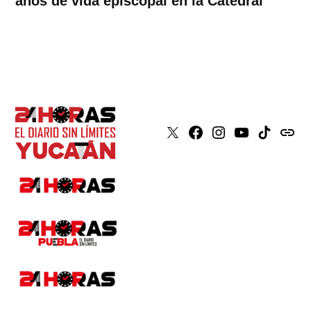
años de vida episcopal en la Catedral
X
Faceboook
Instagram
Youtube
Tiktok
issuu