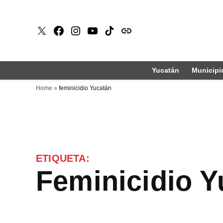
Saltar
al
X
Faceboook
Instagram
Youtube
Tiktok
issuu
contenido
Yucatán
Municipi
Home
»
feminicidio Yucatán
ETIQUETA:
feminicidio 