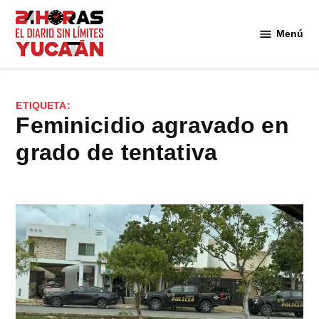
Saltar
al
Menú
Diario
contenido
24
Horas
Yucatán
ETIQUETA:
feminicidio agravado en
grado de tentativa