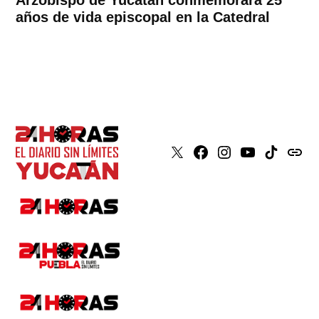
años de vida episcopal en la Catedral
X
Faceboook
Instagram
Youtube
Tiktok
issuu