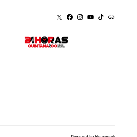
X
Faceboook
Instagram
Youtube
Tiktok
issuu
Powered by Newspack