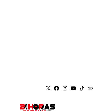
X
Faceboook
Instagram
Youtube
Tiktok
issuu