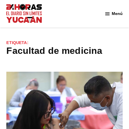
Saltar
al
Menú
Diario
contenido
24
Horas
Yucatán
ETIQUETA:
facultad de medicina