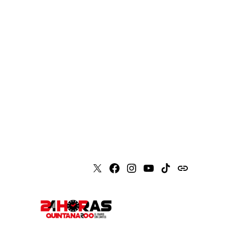
X
Faceboook
Instagram
Youtube
Tiktok
issuu