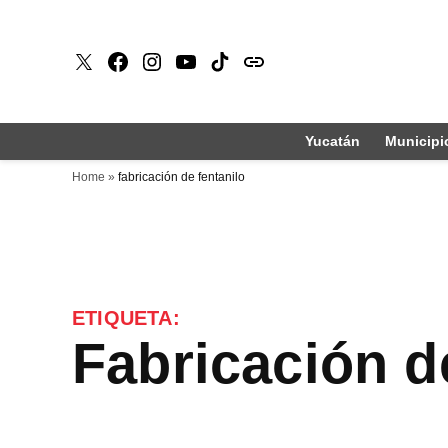
Saltar
al
X
Faceboook
Instagram
Youtube
Tiktok
issuu
contenido
Yucatán
Municipi
Home
»
fabricación de fentanilo
ETIQUETA:
fabricación d