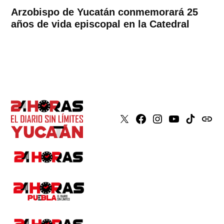
Arzobispo de Yucatán conmemorará 25
años de vida episcopal en la Catedral
X
Faceboook
Instagram
Youtube
Tiktok
issuu