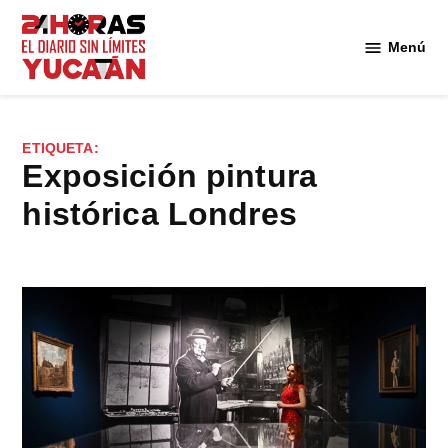
Saltar
al
Menú
Diario
contenido
24
Horas
Yucatán
ETIQUETA:
exposición pintura
histórica Londres