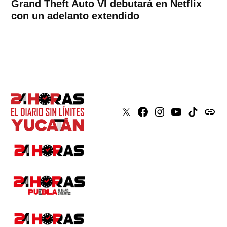
Grand Theft Auto VI debutará en Netflix
con un adelanto extendido
X
Faceboook
Instagram
Youtube
Tiktok
issuu