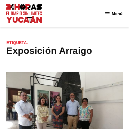
Saltar
al
Menú
Diario
contenido
24
Horas
Yucatán
ETIQUETA:
exposición Arraigo