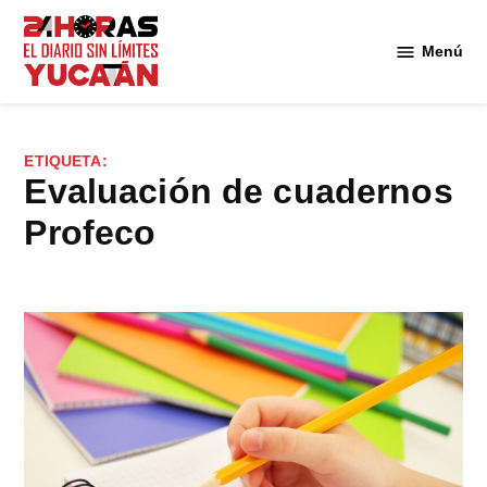
Saltar
al
Menú
Diario
contenido
24
Horas
Yucatán
ETIQUETA:
evaluación de cuadernos
Profeco