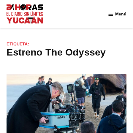
Saltar
al
Menú
Diario
contenido
24
Horas
Yucatán
ETIQUETA:
estreno The Odyssey