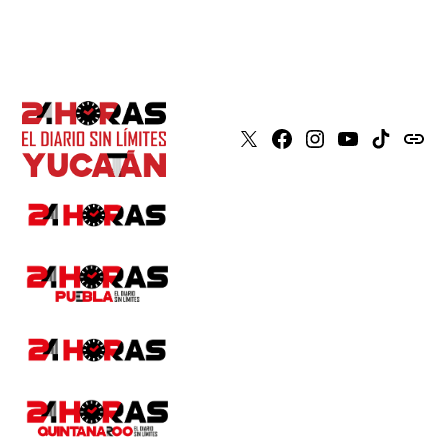
X
Faceboook
Instagram
Youtube
Tiktok
issuu