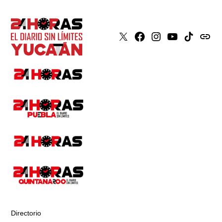
X
Faceboook
Instagram
Youtube
Tiktok
issuu
Directorio