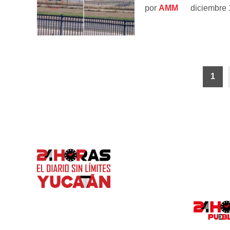
por
AMM
diciembre 
Paginación
1
de
entradas