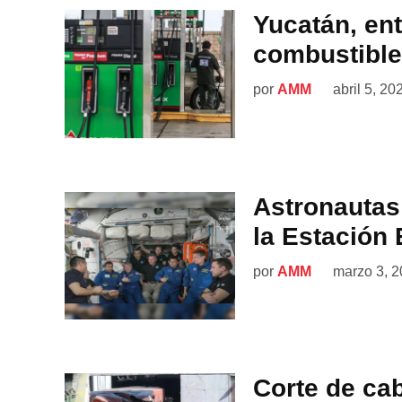
Yucatán, ent
combustibl
por
AMM
abril 5, 20
Astronautas
la Estación 
por
AMM
marzo 3, 
Corte de ca