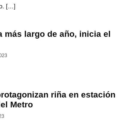
o. […]
a más largo de año, inicia el
2023
rotagonizan riña en estación
el Metro
23