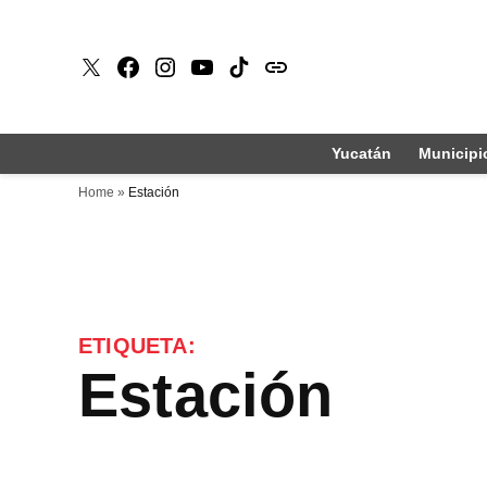
Saltar
al
X
Faceboook
Instagram
Youtube
Tiktok
issuu
contenido
Yucatán
Municipi
Home
»
Estación
ETIQUETA:
Estación