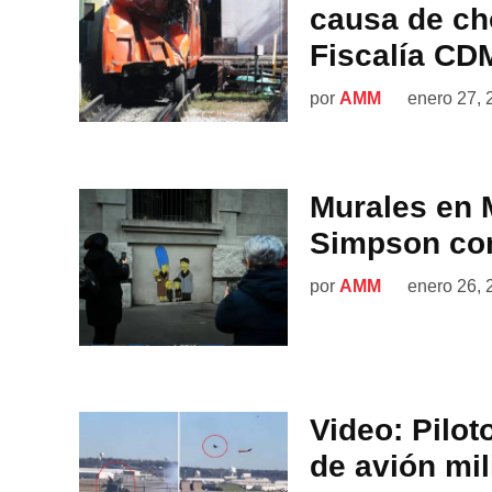
causa de ch
Fiscalía CD
por
AMM
enero 27, 
Murales en 
Simpson com
por
AMM
enero 26, 
Video: Pilot
de avión mil