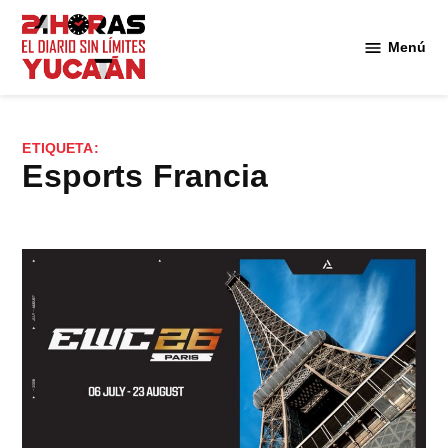
Saltar
al
Menú
Diario
contenido
24
Horas
Yucatán
ETIQUETA:
esports Francia