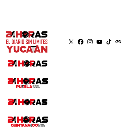
X
Faceboook
Instagram
Youtube
Tiktok
issuu