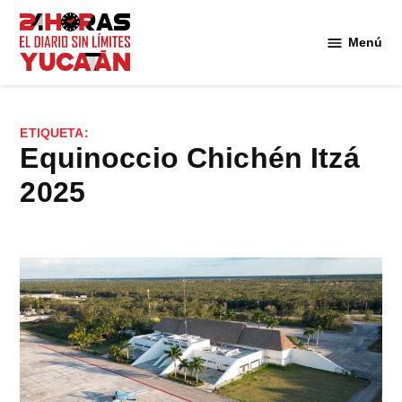
Saltar
al
Menú
Diario
contenido
24
Horas
Yucatán
ETIQUETA:
equinoccio Chichén Itzá
2025