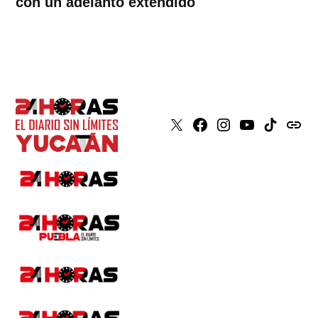
con un adelanto extendido
X
Faceboook
Instagram
Youtube
Tiktok
issuu