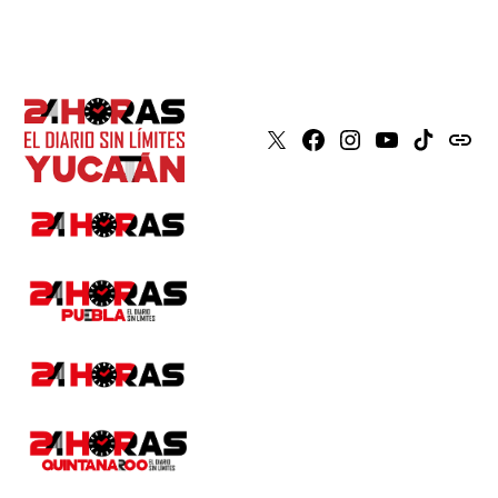
X
Faceboook
Instagram
Youtube
Tiktok
issuu