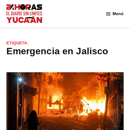
Saltar
al
Menú
Diario
contenido
24
Horas
Yucatán
ETIQUETA:
emergencia en Jalisco