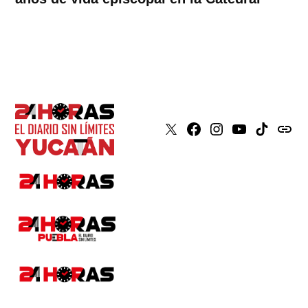
X
Faceboook
Instagram
Youtube
Tiktok
issuu