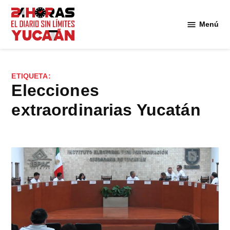
Saltar
al
Menú
Diario
contenido
24
Horas
Yucatán
ETIQUETA:
Elecciones
extraordinarias Yucatán