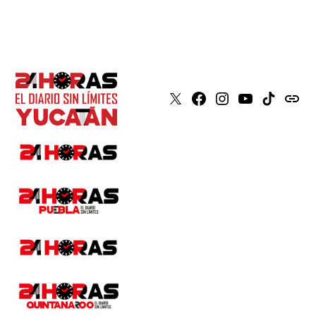
X
Faceboook
Instagram
Youtube
Tiktok
issuu