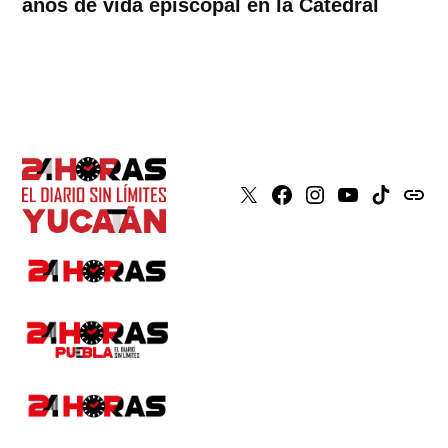
años de vida episcopal en la Catedral
X
Faceboook
Instagram
Youtube
Tiktok
issuu