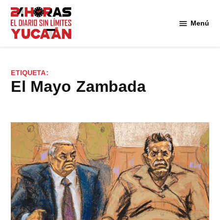
Saltar
al
Menú
Diario
contenido
24
Horas
Yucatán
ETIQUETA:
El Mayo Zambada