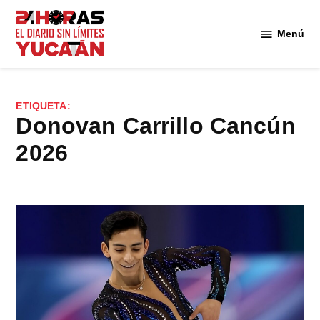
Saltar
al
Menú
Diario
contenido
24
Horas
Yucatán
ETIQUETA:
Donovan Carrillo Cancún
2026