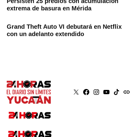
Persisten 25 predios con acumulación
extrema de basura en Mérida
Grand Theft Auto VI debutará en Netflix
con un adelanto extendido
X
Faceboook
Instagram
Youtube
Tiktok
issuu