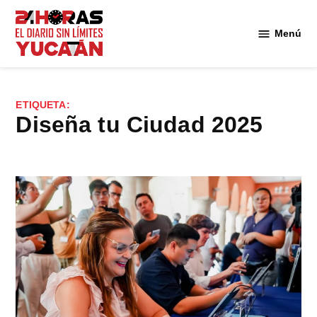
Saltar
al
Menú
Diario
contenido
24
Horas
Yucatán
ETIQUETA:
Diseña tu Ciudad 2025