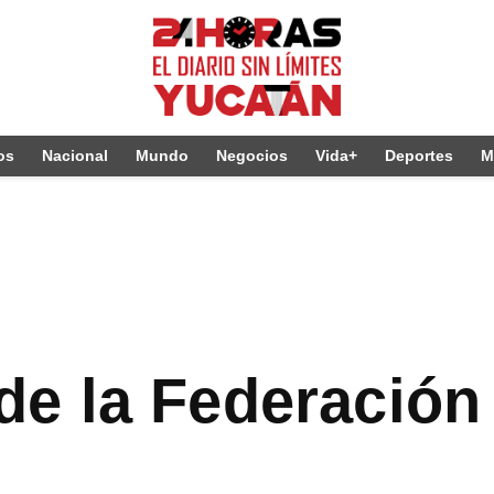
os
Nacional
Mundo
Negocios
Vida+
Deportes
M
l de la Federación