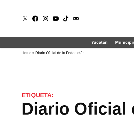
Saltar
al
X
Faceboook
Instagram
Youtube
Tiktok
issuu
contenido
Yucatán
Municipi
Home
»
Diario Oficial de la Federación
ETIQUETA:
Diario Oficia