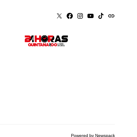
X
Faceboook
Instagram
Youtube
Tiktok
issuu
Powered by Newspack